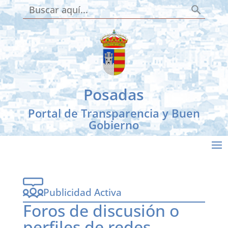
Botón de búsqueda
Buscar:
Skip
to
content
Posadas
Portal de Transparencia y Buen
Gobierno
Publicidad Activa
Foros de discusión o
perfiles de redes